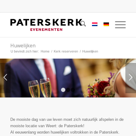
Huwelijken
U bevindt zich hier:
Home
/
Kerk reserveren
/
Huwelijken
1
2
3
De mooiste dag van uw leven moet zich natuurlijk afspelen in de
mooiste locatie van Weert: de Paterskerk!
Al eeuwenlang worden huwelijken voltrokken in de Paterskerk.