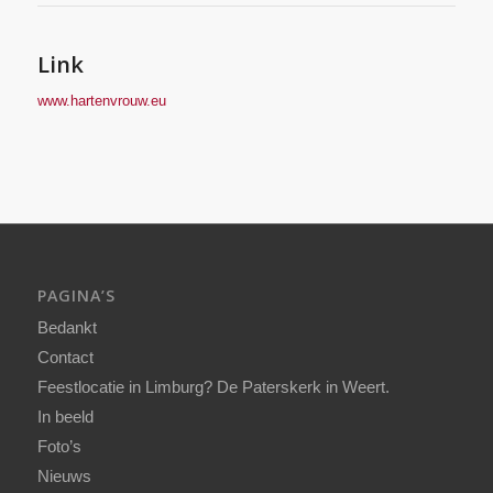
Link
www.hartenvrouw.eu
PAGINA’S
Bedankt
Contact
Feestlocatie in Limburg? De Paterskerk in Weert.
In beeld
Foto’s
Nieuws